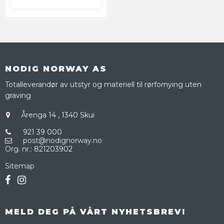
NODIG NORWAY AS
Totalleverandør av utstyr og materiell til rørfornying uten
graving
Årenga 14
,
1340 Skui
921 39 000
post@nodignorway.no
Org. nr.
:
821203902
Sitemap
MELD DEG PÅ VÅRT NYHETSBREV!