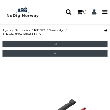
0
Hjem
/
Nettbutikk
/
RIDGID
/
Søkeutstyr
/
RIDGID metallsøker MR-10