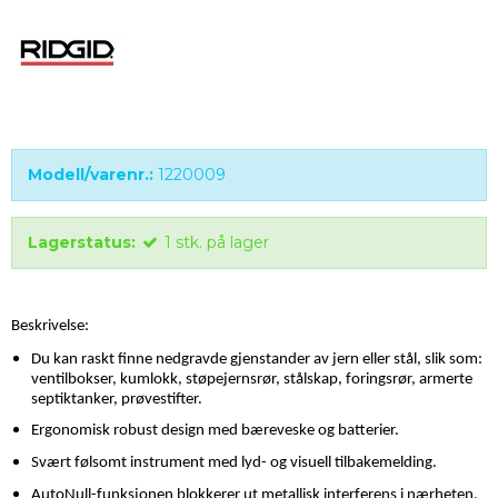
Modell/varenr.:
1220009
Lagerstatus:
1
stk.
på lager
Beskrivelse:
Du kan raskt finne nedgravde gjenstander av jern eller stål, slik som:
ventilbokser, kumlokk, støpejernsrør, stålskap, foringsrør, armerte
septiktanker, prøvestifter.
Ergonomisk robust design med bæreveske og batterier.
Svært følsomt instrument med lyd- og visuell tilbakemelding.
AutoNull-funksjonen blokkerer ut metallisk interferens i nærheten,