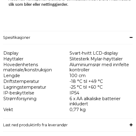
slik som biler eller nettinggjerder.
Spesifikasjoner
Display
Svart-hvitt LCD-display
Høyttaler
Slitesterk Mylar-høyttaler
Hovedenhetens
Aluminiumsrør med innfelte
materiale/konstruksjon
kontroller
Lengde
100 cm
Driftstemperatur
-18 °C til +49 °C
Lagringstemperatur
-25 °C til +60 °C
IP-beskyttelse
IP54
Strømforsyning
6 x AA alkaliske batterier
inkludert
Vekt
0,77 kg
Last ned produktinfo fra leverandør