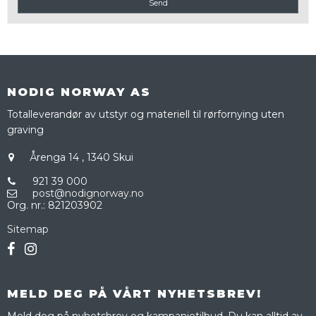
Send
NODIG NORWAY AS
Totalleverandør av utstyr og materiell til rørfornying uten
graving
Årenga 14
,
1340 Skui
921 39 000
post@nodignorway.no
Org. nr.
:
821203902
Sitemap
MELD DEG PÅ VÅRT NYHETSBREV!
Meld deg på nyhetsbrev og kampanjetilbud. Du kan alltid av