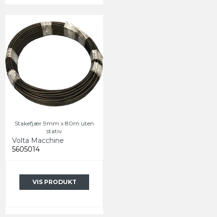
Stakefjær 9mm x 80m uten
stativ
Volta Macchine
5605014
VIS PRODUKT