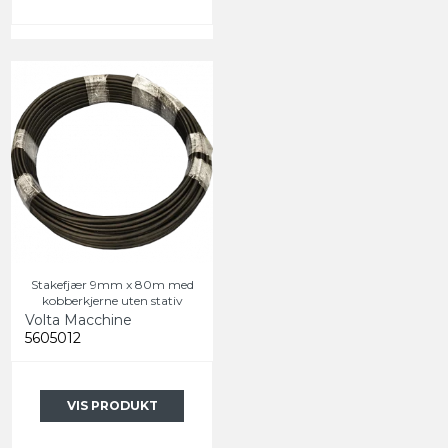
Stakefjær 9mm x 80m med
kobberkjerne uten stativ
Volta Macchine
5605012
VIS PRODUKT