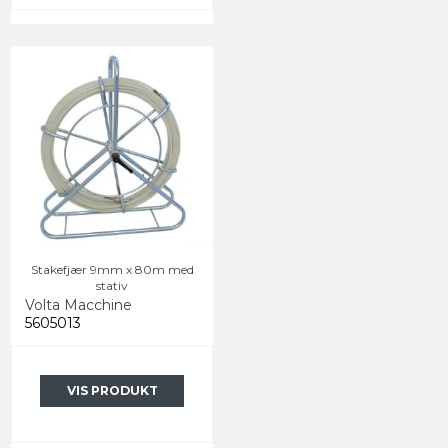
Stakefjær 9mm x 80m med
stativ
Volta Macchine
5605013
VIS PRODUKT