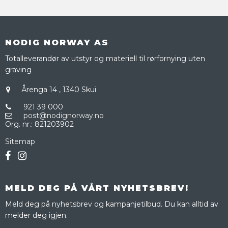
NODIG NORWAY AS
Totalleverandør av utstyr og materiell til rørfornying uten
graving
Årenga 14
,
1340 Skui
921 39 000
post@nodignorway.no
Org. nr.
:
821203902
Sitemap
MELD DEG PÅ VÅRT NYHETSBREV!
Meld deg på nyhetsbrev og kampanjetilbud. Du kan alltid av
melder deg igjen.