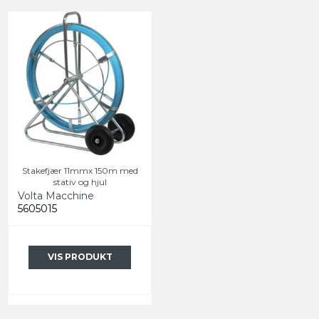
Stakefjær 11mmx 150m med
stativ og hjul
Volta Macchine
5605015
VIS PRODUKT