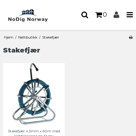
0
Hjem
/
Nettbutikk
/
Stakefjær
Stakefjær
Stakefjær 4,5mm x 60m med
kobberkjerne og Stativ