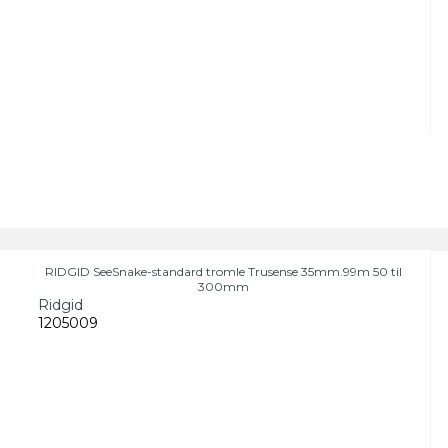
RIDGID SeeSnake-standard tromle Trusense 35mm.99m 50 til
300mm
Ridgid
1205009