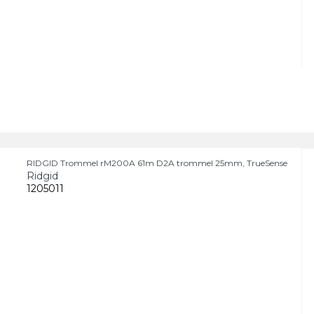
RIDGID Trommel rM200A 61m D2A trommel 25mm, TrueSense
Ridgid
1205011