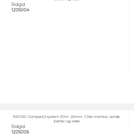
Ridgid
1205004
RIDGID Compact2 system 30m. 25mm, CS6x monitor, sonde,
batteri og lader
Ridgid
1205006