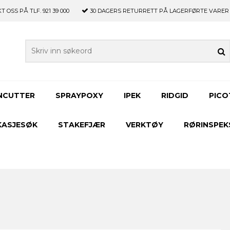
OSS PÅ TLF. 921 39 000
30 DAGERS RETURRETT PÅ LAGERFØRTE VARER
NCUTTER
SPRAYPOXY
IPEK
RIDGID
PICO
KASJESØK
STAKEFJÆR
VERKTØY
RØRINSPEK