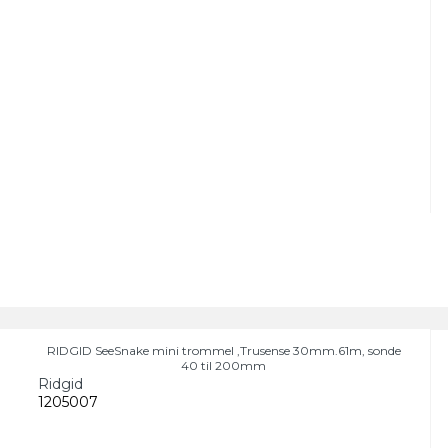
RIDGID SeeSnake mini trommel ,Trusense 30mm.61m, sonde
40 til 200mm
Ridgid
1205007