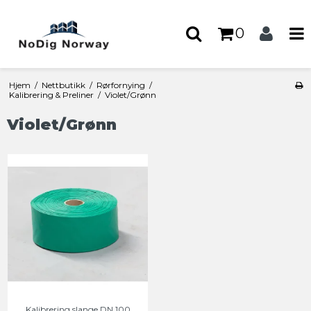
0
Hjem
/
Nettbutikk
/
Rørfornying
/
Kalibrering & Preliner
/
Violet/Grønn
Violet/Grønn
Kalibrering slange DN 100