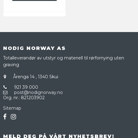
NODIG NORWAY AS
Totalleverandør av utstyr og materiell til rørfornying uten
graving
Årenga 14
,
1340 Skui
921 39 000
post@nodignorway.no
Org. nr.
:
821203902
Sitemap
MELD DEG PÅ VÅRT NYHETSBREV!