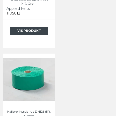
(4"), Grønn
Applied Felts
1105012
VIS PRODUKT
Kalibrering slange DN125 (5"),
Grønn