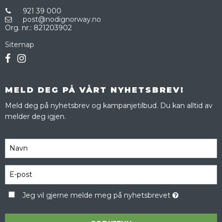
921 39 000
post@nodignorway.no
Org. nr.
:
821203902
Sitemap
MELD DEG PÅ VÅRT NYHETSBREV!
Meld deg på nyhetsbrev og kampanjetilbud. Du kan alltid av
melder deg igjen.
Jeg vil gjerne melde meg på nyhetsbrevet