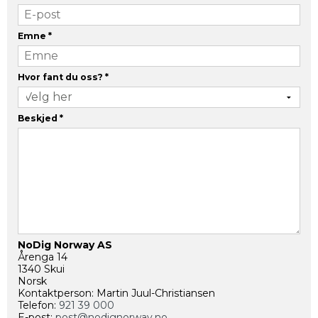
Emne
*
Hvor fant du oss?
*
Beskjed
*
NoDig Norway AS
Årenga 14
1340 Skui
Norsk
Kontaktperson: Martin Juul-Christiansen
Telefon:
921 39 000
E-post:
post@nodignorway.no