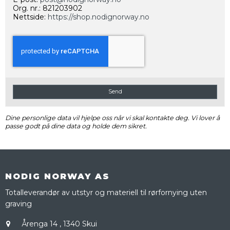
Org. nr.: 821203902
Nettside:
https://shop.nodignorway.no
Send
Dine personlige data vil hjelpe oss når vi skal kontakte deg. Vi lover å
passe godt på dine data og holde dem sikret.
NODIG NORWAY AS
Totalleverandør av utstyr og materiell til rørfornying uten
graving
Årenga 14
,
1340 Skui