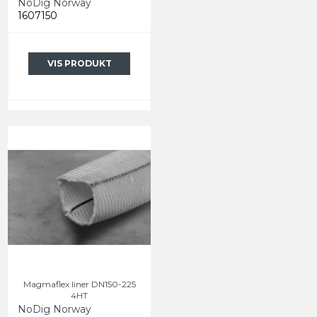
NoDig Norway
1607150
VIS PRODUKT
Magmaflex liner DN150-225
4HT
NoDig Norway