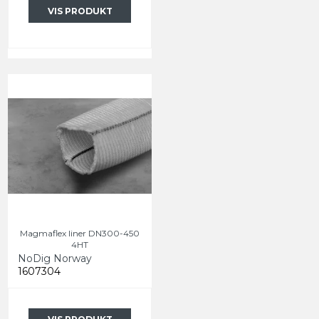
VIS PRODUKT
Magmaflex liner DN300-450
4HT
NoDig Norway
1607304