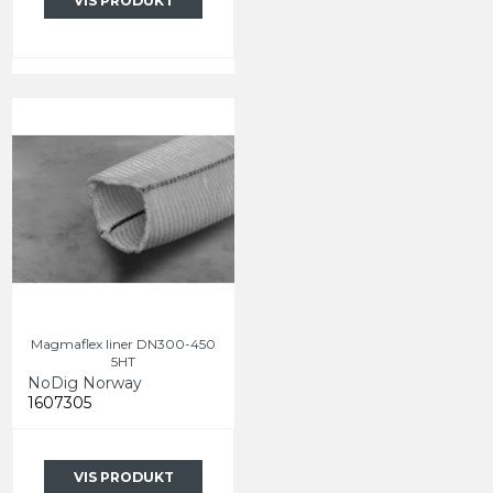
VIS PRODUKT
Magmaflex liner DN300-450
5HT
NoDig Norway
1607305
VIS PRODUKT