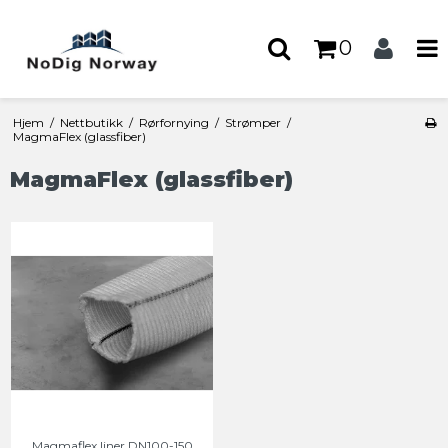
0
Hjem
/
Nettbutikk
/
Rørfornying
/
Strømper
/
MagmaFlex (glassfiber)
MagmaFlex (glassfiber)
Magmaflex liner DN100-150