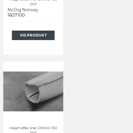
2HT
NoDig Norway
1607100
VIS PRODUKT
Magmaflex liner DN100-150
3HT