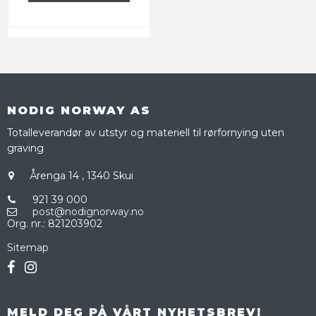
NODIG NORWAY AS
Totalleverandør av utstyr og materiell til rørfornying uten
graving
Årenga 14
,
1340 Skui
921 39 000
post@nodignorway.no
Org. nr.
:
821203902
Sitemap
MELD DEG PÅ VÅRT NYHETSBREV!