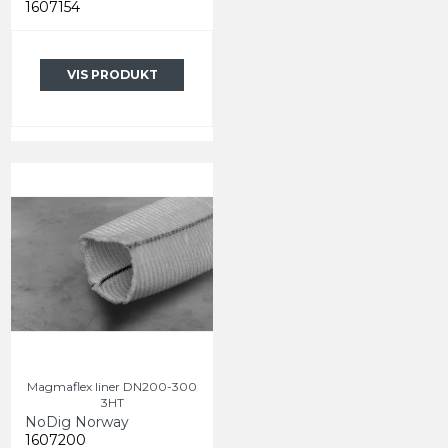
1607154
VIS PRODUKT
Magmaflex liner DN200-300
3HT
NoDig Norway
1607200