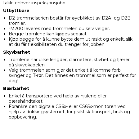
takle enhver inspeksjonsjobb.
Utbyttbare
D2-trommelserien består for øyeblikket av D2A- og D2B-
tromler.
rM200 leveres med trommelen du selv velger.
Begge tromlene kan kjøpes separat.
Kjøp begge for å kunne bytte dem ut raskt og enkelt, slik
at du får fleksibiliteten du trenger for jobben.
Skyvbarhet
Tromlene har ulike lengder, diametere, stivhet og fjærer
på skyvekabelen.
Velg trommelen som gjør det enkelt å komme forbi
svinger og T-rør. Det finnes en trommel som er perfekt for
deg!
Bærbarhet
Enkel å transportere ved hjelp av hjulene eller
bærehåndtaket.
Forankre den digitale CS6x- eller CS65x-monitoren ved
hjelp av dokkingsystemet, for praktisk transport, bruk og
oppbevaring.