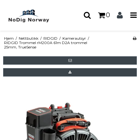
0
Hjem
/
Nettbutikk
/
RIDGID
/
Kamerautsyr
/
RIDGID Trommel rM200A 61m D2A trommel
25mm, TrueSense