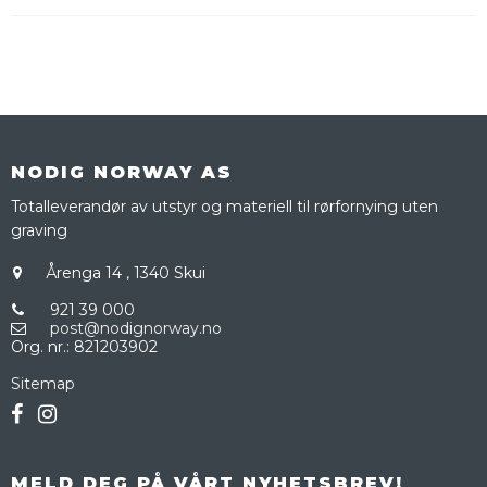
NODIG NORWAY AS
Totalleverandør av utstyr og materiell til rørfornying uten
graving
Årenga 14
,
1340 Skui
921 39 000
post@nodignorway.no
Org. nr.
:
821203902
Sitemap
MELD DEG PÅ VÅRT NYHETSBREV!