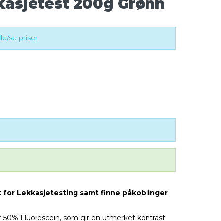
kkasjetest 200g Grønn
e/se priser
t for Lekkasjetesting samt finne påkoblinger
r 50% Fluorescein, som gir en utmerket kontrast