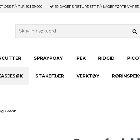
OSS PÅ TLF. 921 39 000
30 DAGERS RETURRETT PÅ LAGERFØRTE VARER
NCUTTER
SPRAYPOXY
IPEK
RIDGID
PICO
KASJESØK
STAKEFJÆR
VERKTØY
RØRINSPEK
00g Grønn