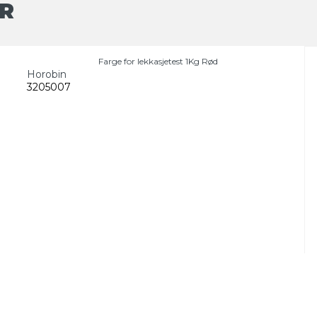
R
Farge for lekkasjetest 1Kg Rød
Horobin
3205007