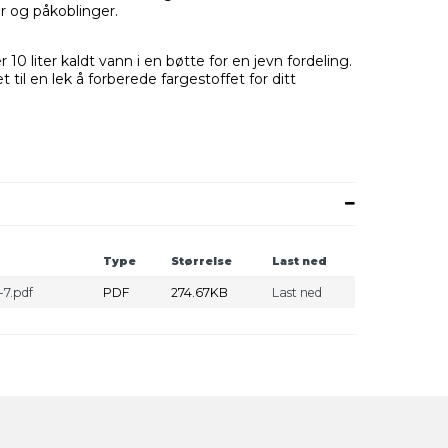
er og påkoblinger.
 10 liter kaldt vann i en bøtte for en jevn fordeling.
til en lek å forberede fargestoffet for ditt
Type
Størrelse
Last ned
-7.pdf
PDF
274.67KB
Last ned