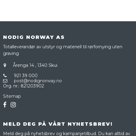
NODIG NORWAY AS
Totalleverandør av utstyr og materiell til rørfornying uten
graving
Årenga 14
,
1340 Skui
921 39 000
post@nodignorway.no
Org. nr.
:
821203902
Sitemap
MELD DEG PÅ VÅRT NYHETSBREV!
Meld deg på nyhetsbrev og kampanjetilbud. Du kan alltid av