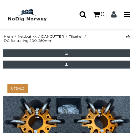
0
Hjem
/
Nettbutikk
/
DANCUTTER
/
Tilbehør
/
DC Sentrering 200-250mm
UTSALG